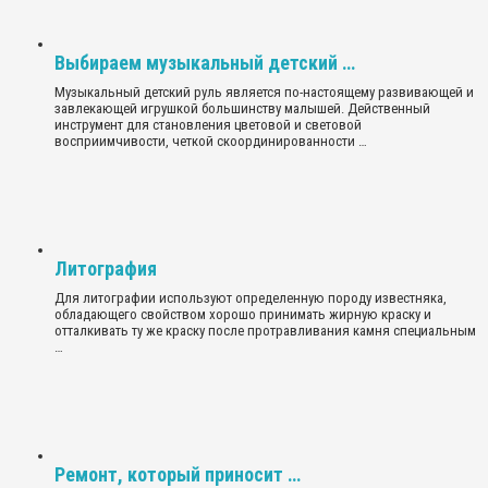
Выбираем музыкальный детский …
Музыкальный детский руль является по-настоящему развивающей и
завлекающей игрушкой большинству малышей. Действенный
инструмент для становления цветовой и световой
восприимчивости, четкой скоординированности …
Литография
Для литографии используют определенную породу известняка,
обладающего свойством хорошо принимать жирную краску и
отталкивать ту же краску после протравливания камня специальным
…
Ремонт, который приносит …