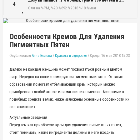
дозу витаминов : 2 л молока, грамм 300 печени и 2…
4
Оля
на %PM, %20 %692 %2018 %18:%мая
Особенности Кремов Для Удаления
Пигментных Пятен
Опубликовал
Анна Белова
/
Красота и здоровье
/
Среда, 16 мая 2018 15:23
Далеко не каждая женщина может похвастаться ровным цветом
лица. Нередко на коже формируются пигментные пятна. От таких
образований помогает отбеливающий крем, который можно
приобрести в любой аптеке или магазине косметики. Ассортимент
подобных средств велик, ниже изложены основные особенности их
составляющих.
Актуальные сведения
Перед тем как приобрести крем для удаления пигментных пятен,
стоит понимать, какие ингредиенты должны в него входить: