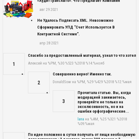
«АудитТрансАвто»: Что Предлагает Компания
авг 29 2021
Не Удалось Подписать XML. Невозможно
Сформировать УПД "Счет Используется В
Контрактной Системе".
апр 28 2021
Спасибо за предоставленный материал, узнал то что хотел
Алексей
на %PM, %30 %523 %2018 %14:%нояб
1
Совершенно верно! Именно так.
DonaldSow
на %PM, %29 %429 %2018 %12:%мая
2
Прочитала статью. Вы, когда
модерацией занимаетесь,
3
проверяйте не только на
эксклюзивность, но и на
ошибки орфографические...
lana
на %AM, %25 %321 %2018
%09:%мая
По идее положено в сутки получать от пищи необходимую