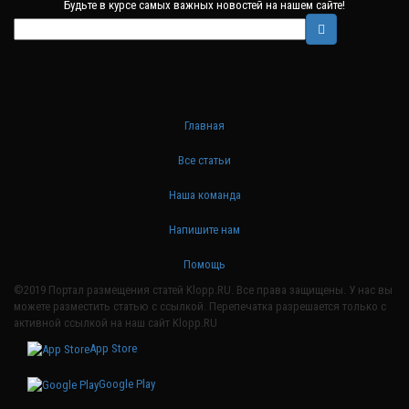
Будьте в курсе самых важных новостей на нашем сайте!
Главная
Все статьи
Наша команда
Напишите нам
Помощь
©2019 Портал размещения статей Klopp.RU. Все права защищены. У нас вы
можете разместить статью с ссылкой. Перепечатка разрешается только с
активной ссылкой на наш сайт Klopp.RU
App Store
Google Play