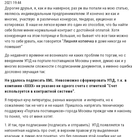
2021 19:44
Дорогие друзья, я, как и вы наверное, раз уж вы попали на мою статью,
являюсь индивидуальным предпринимателем. И конечно же как и
многие, участвую в различных конкурсах, тендерах, аукционах и
котировках. В наше не легкое время это один из способов, что бы найти
себе более менее нормальный контракт с достойной оплатой. Хотя
конкуренция на этом поприще и большая, но бывает что все таки можно
что то себе урвать, как говорится "
Лишняя копеечка
в доме никогда не
помешает"
До недавнего времени не возникало ни каких проблем по торгам, но с
введением УПД на портале поставщиков Москвы у меня, думаю как и у
многих возникли сложности с подписанием документов, а именно ошибка
дословно звучащая так:
Не удалось подписать XML. Невозможно сформировать УПД, т.к. в
компании «ХХХХ» ни указано ни одного счета с отметкой "Счет
используется в контрактной системе".
Я перерыл кучу литературы, разных мануалов и интернета, но к
сожалению так не чего и не нашел. Пришлось напрягать техническую
поддержку «Портала поставщиков» города Москвы прежде чем я наконец
то понял, что от меня хотят.
1. И так, при подписании (подписать и отправить) УПД появляется та
непонятная надпись про счет, в верхнем правом углу выделенная
красным, я думаю все понятно, что без решения этой ошибки нас не