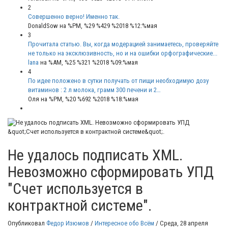
2
Совершенно верно! Именно так.
DonaldSow
на %PM, %29 %429 %2018 %12:%мая
3
Прочитала статью. Вы, когда модерацией занимаетесь, проверяйте
не только на эксклюзивность, но и на ошибки орфографические...
lana
на %AM, %25 %321 %2018 %09:%мая
4
По идее положено в сутки получать от пищи необходимую дозу
витаминов : 2 л молока, грамм 300 печени и 2…
Оля
на %PM, %20 %692 %2018 %18:%мая
Не удалось подписать XML.
Невозможно сформировать УПД
"Счет используется в
контрактной системе".
Опубликовал
Федор Изюмов
/
Интересное обо Всём
/
Среда, 28 апреля