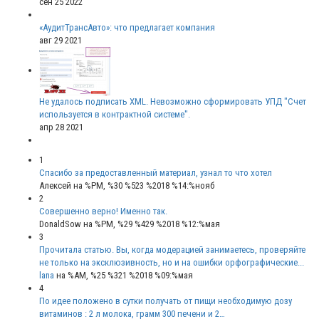
сен 25 2022
«АудитТрансАвто»: что предлагает компания
авг 29 2021
Не удалось подписать XML. Невозможно сформировать УПД "Счет
используется в контрактной системе".
апр 28 2021
1
Спасибо за предоставленный материал, узнал то что хотел
Алексей
на %PM, %30 %523 %2018 %14:%нояб
2
Совершенно верно! Именно так.
DonaldSow
на %PM, %29 %429 %2018 %12:%мая
3
Прочитала статью. Вы, когда модерацией занимаетесь, проверяйте
не только на эксклюзивность, но и на ошибки орфографические...
lana
на %AM, %25 %321 %2018 %09:%мая
4
По идее положено в сутки получать от пищи необходимую дозу
витаминов : 2 л молока, грамм 300 печени и 2…