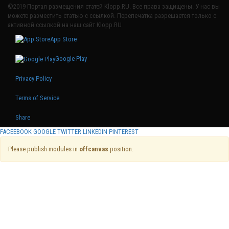
©2019 Портал размещения статей Klopp.RU. Все права защищены. У нас вы
можете разместить статью с ссылкой. Перепечатка разрешается только с
активной ссылкой на наш сайт Klopp.RU
App Store
Google Play
Privacy Policy
Terms of Service
Share
FACEEBOOK
GOOGLE
TWITTER
LINKEDIN
PINTEREST
Please publish modules in
offcanvas
position.