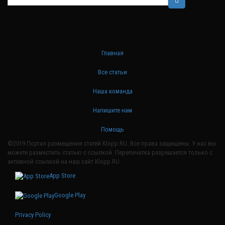
Главная
Все статьи
Наша команда
Напишите нам
Помощь
©2019 Портал размещения статей Klopp.RU. Все права защищены. У нас вы
можете разместить статью с ссылкой. Перепечатка разрешается только с
активной ссылкой на наш сайт Klopp.RU
App Store
Google Play
Privacy Policy