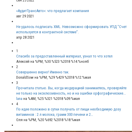
сен 25 2022
«АудитТрансАвто»: что предлагает компания
авг 29 2021
Не удалось подписать XML. Невозможно сформировать УПД "Счет
используется в контрактной системе".
апр 28 2021
1
Спасибо за предоставленный материал, узнал то что хотел
Алексей
на %PM, %30 %523 %2018 %14:%нояб
2
Совершенно верно! Именно так.
DonaldSow
на %PM, %29 %429 %2018 %12:%мая
3
Прочитала статью. Вы, когда модерацией занимаетесь, проверяйте
не только на эксклюзивность, но и на ошибки орфографические...
lana
на %AM, %25 %321 %2018 %09:%мая
4
По идее положено в сутки получать от пищи необходимую дозу
витаминов : 2 л молока, грамм 300 печени и 2…
Оля
на %PM, %20 %692 %2018 %18:%мая