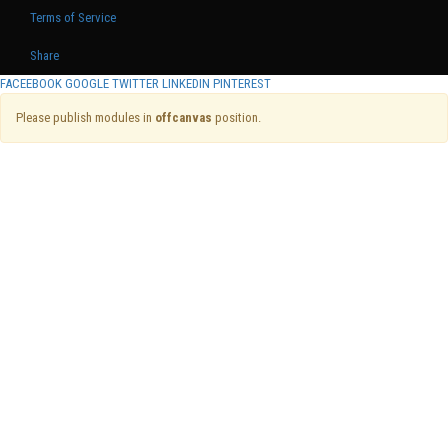
Terms of Service
Share
FACEEBOOK
GOOGLE
TWITTER
LINKEDIN
PINTEREST
Please publish modules in
offcanvas
position.