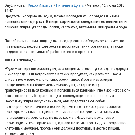
Опубликовал
Федор Изюмов
/
Питание и Диета
/
Четверг, 12 июля 2018
14:47
Продукты, которые мы едим, можно исследовать, определяя, какие
вещества они содержат. В пище встречаются следующие основные типы
веществ: жиры, углеводы, белки, клетчатка, витамины, минералы и вода.
Потребляемая нами пища должна содержать необходимое количество
питательных веществ для роста и восстановления организма, а также
поддержания правильной работы всех его органов.
Жиры и углеводы
Жиры
— это крупные молекулы, состоящие из атомов углерода, водорода
и кислорода. Они встречаются в таких продуктах, как растительное и
сливочное масло, молоко, сыр, орехи, мясо. В организме жиры
расщепляются на более мелкие молекулы, которые могут
транспортироваться кровью и поглощаться клетками, где либо «сгорают».
s как топливо, либо хранятся для последующего использования.
Поскольку жиры могут храниться, они представляют собой
долгосрочный источник энергии. Кроме того, в жирах растворяются
некоторые витамины. Единственный способ получить эти витамины —
поглощение жиров, которые их содержат. Наше тело может само
производить некоторые жиры, однако не те. что нужны для построения
клеточных мембран, поэтому они должны поступать вместе с пищей,
которую мы едим.