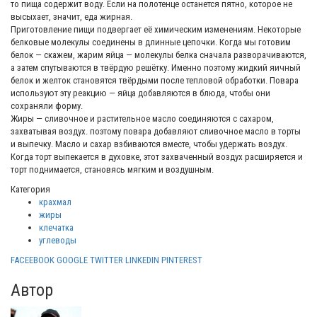
то пища содержит воду. Если на полотенце останется пятно, которое не
высыхает, значит, еда жирная.
Приготовление пищи подвергает её химическим изменениям. Некоторые
белковые молекулы соединены в длинные цепочки. Когда мы готовим
белок — скажем, жарим яйца — молекулы белка сначала разворачиваются,
а затем спутываются в твёрдую решётку. Именно поэтому жидкий яичный
белок и желток становятся твёрдыми после тепловой обработки. Повара
используют эту реакцию — яйца добавляются в блюда, чтобы они
сохраняли форму.
Жиры — сливочное и растительное масло соединяются с сахаром,
захватывая воздух. поэтому повара добавляют сливочное масло в торты
и выпечку. Масло и сахар взбиваются вместе, чтобы удержать воздух.
Когда торт выпекается в духовке, этот захваченный воздух расширяется и
торт поднимается, становясь мягким и воздушным.
Категория
крахмал
жиры
клечатка
углеводы
FACEEBOOK
GOOGLE
TWITTER
LINKEDIN
PINTEREST
Автор