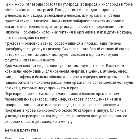
Как и жиры, углеводы состоят из углерода, водорода и кислорода и тоже
обеспечивают нас энергией. Есть два типа углеводов — простые
углеводы, или сахара, и сложные углеводы, или крахмалы. Самый
простой сахар — глюкоза. Наши клетки забирают глюкозу из крови и
«сжигают» её. высвобождая энергию для своей жизнедеятельности.
Глюкоза — основной источник питания в организме. Как и другие сахара,
глюкоза сладкая на вкус.
Фруктоза — основной сахар, содержащийся в плодах. Наша печень
преобразует фруктозу в глюкозу. Сахароза — это белый столовый сахар,
который состоит из одной молекулы глюкозы и одной молекулы
фруктозы. связанных вместе.
Крахмалы состоят из длинных цепочек молекул глюкозы. Растениям
крахмалы необходимы для хранения энергии. Пшеница, ячмень, овёс,
рис, картофель и бананы обладают высоким содержанием крахмала. Наша
пищеварительная система расщепляет крахмал на более мелкие молекулы
глюкозы, которые могут проникать в кровь.
Переваривание крахмала занимает намного больше времени, чем
переваривание Сахаров. Например, сахароза. поглощённая нами в
газированном напитке или шоколадке, превращается в глюкозу и
поступает в кровь со скоростью около 30 калорий в минуту. Сложные
углеводы перевариваются медленнее, и глюкоза поступает в кровь со
скоростью всего две калории в минуту.
Белки и клетчатка
Белки
— это длинные цепочки молекул, которые содержат углерод,