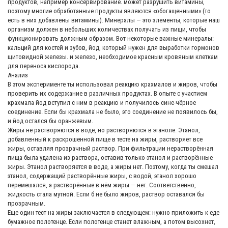
продуктов, например консервирование. может разрушить витамины,
поэтому многие обработанные продукты являются «обогащенными» (то
есть в них добавлены витамины). Минералы — это элементы, которые наш
организм должен в небольших количествах получать из пищи, чтобы
функционировать должным образом. Вот некоторые важные минералы:
кальций для костей и зубов, йод, который нужен для выработки гормонов
щитовидной железы. и железо, необходимое красным кровяным клеткам
для переноса кислорода.
Анализ
В этом эксперименте ты использовал реакцию крахмалов и жиров, чтобы
проверить их содержание в различных продуктах. В опыте с участием
крахмала йод вступил с ним в реакцию и получилось сине-чёрное
соединение. Если бы крахмала не было, это соединение не появилось бы,
и йод остался бы оранжевым.
Жиры не растворяются в воде, но растворяются в этаноле. Этанол,
добавленный к раскрошенной пище в тесте на жиры, растворяет все
жиры, оставляя прозрачный раствор. При фильтрации нерастворённая
пища была удалена из раствора, оставив только этанол и растворённые
жиры. Этанол растворяется в воде, а жиры нет. Поэтому, когда ты смешал
этанол, содержащий растворённые жиры, с водой, этанол хорошо
перемешался, а растворённые в нём жиры — нет. Соответственно,
жидкость стала мутной. Если б не было жиров, раствор оставался бы
прозрачным.
Еще один тест на жиры заключается в следующем: нужно приложить к еде
бумажное полотенце. Если полотенце станет влажным, а потом высохнет,