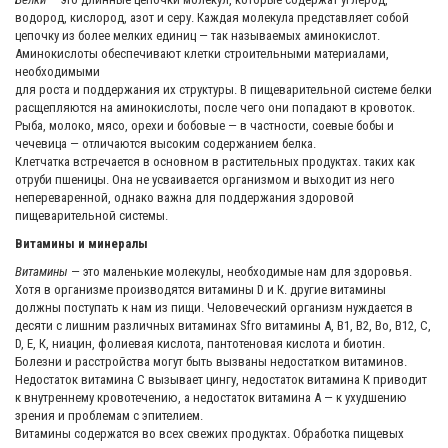
водород, кислород, азот и серу. Каждая молекула представляет собой
цепочку из более мелких единиц — так называемых аминокислот.
Аминокислоты обеспечивают клетки строительными материалами,
необходимыми
для роста и поддержания их структуры. В пищеварительной системе белки
расщепляются на аминокислоты, после чего они попадают в кровоток.
Рыба, молоко, мясо, орехи и бобовые — в частности, соевые бобы и
чечевица — отличаются высоким содержанием белка.
Клетчатка встречается в основном в растительных продуктах. таких как
отруби пшеницы. Она не усваивается организмом и выходит из него
непереваренной, однако важна для поддержания здоровой
пищеварительной системы.
Витамины и минералы
Витамины
— это маленькие молекулы, необходимые нам для здоровья.
Хотя в организме производятся витамины D и К. другие витамины
должны поступать к нам из пищи. Человеческий организм нуждается в
десяти с лишним различных витаминах Sfro витамины А, В1, В2, Во, В12, С,
D, Е, К, ниацин, фолиевая кислота, пантотеновая кислота и биотин.
Болезни и расстройства могут быть вызваны недостатком витаминов.
Недостаток витамина С вызывает цингу, недостаток витамина К приводит
к внутреннему кровотечению, а недостаток витамина А — к ухудшению
зрения и проблемам с эпителием.
Витамины содержатся во всех свежих продуктах. Обработка пищевых