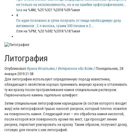
не только на эксклюзивность, но и на ошибки орфографические...
lana
на %AM, %25 %321 %2018 %09:%мая
4
По идее положено в сутки получать от пищи необходимую дозу
витаминов : 2 л молока, грамм 300 печени и 2…
Оля
на %PM, %20 %692 %2018 %18:%мая
Литография
Опубликовал
Ирина Игнатьева
/
Интересное обо Всём
/
Понедельник, 28
января 2019 21:58
Для литографии используют определенную породу известняка,
обладающего свойством хорошо принимать жирную краску и отталкивать
ту же краску после протравливания камня специальным раствором.
Первоначально камень тщательно шлифуют.
Затем специальным литографским карандашом (в состав которого входит
жир) или литографской тушью наносят рисунок, который плотно ложится
на поверхность камня. Следующий этап – это обработка камня кислотой,
после которой вся поверхность кроме тех мест, где проходят линии
рисунка, перестает реагировать на краску. Таким образом, получают доску,
готовую для печати с нее литографий.