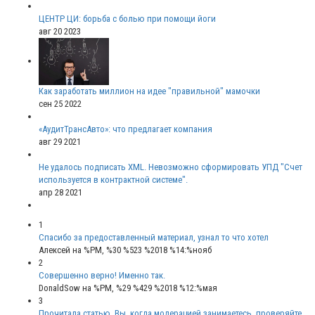
ЦЕНТР ЦИ: борьба с болью при помощи йоги
авг 20 2023
Как заработать миллион на идее "правильной" мамочки
сен 25 2022
«АудитТрансАвто»: что предлагает компания
авг 29 2021
Не удалось подписать XML. Невозможно сформировать УПД "Счет
используется в контрактной системе".
апр 28 2021
1
Спасибо за предоставленный материал, узнал то что хотел
Алексей
на %PM, %30 %523 %2018 %14:%нояб
2
Совершенно верно! Именно так.
DonaldSow
на %PM, %29 %429 %2018 %12:%мая
3
Прочитала статью. Вы, когда модерацией занимаетесь, проверяйте