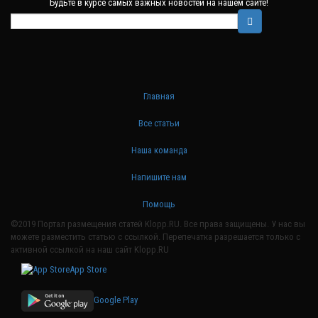
Будьте в курсе самых важных новостей на нашем сайте!
Главная
Все статьи
Наша команда
Напишите нам
Помощь
©2019 Портал размещения статей Klopp.RU. Все права защищены. У нас вы
можете разместить статью с ссылкой. Перепечатка разрешается только с
активной ссылкой на наш сайт Klopp.RU
App Store
Google Play