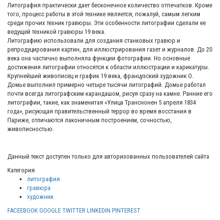
Литография практически дает бесконечное количество отпечатков. Кроме
того, процесс работы в этой технике является, пожалуй, самым легким
среди прочих техник гравюры. Эти особенности литографии сделали ее
ведущей техникой гравюры 19 века.
Литографию использовали для создания станковых гравюр и
репродуцирования картин, для иллюстрирования газет и журналов. До 20
века она частично выполняла функции фотографии. Но основные
достижения литографии относятся к области иллюстрации и карикатуры.
Крупнейший живописец и график 19 века, французский художник О.
Домье выполнил примерно четыре тысячи литографий. Домье работал
почти всегда литографским карандашом, рисуя сразу на камне. Ранние его
литографии, такие, как знаменитая «Улица Транснонен 5 апреля 1834
года», рисующая правительственный террор во время восстания в
Париже, отличаются лаконичным построением, сочностью,
живописностью.
Данный текст доступен только для авторизованных пользователей сайта
Категория
литография
гравюра
художник
FACEEBOOK
GOOGLE
TWITTER
LINKEDIN
PINTEREST