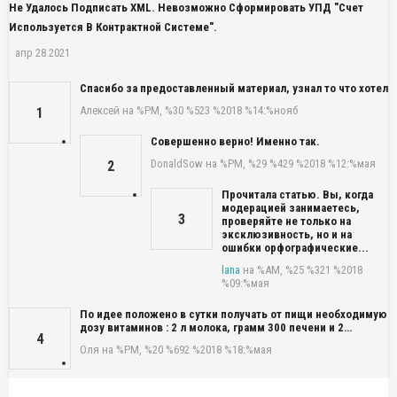
Не Удалось Подписать XML. Невозможно Сформировать УПД "Счет
Используется В Контрактной Системе".
апр 28 2021
Спасибо за предоставленный материал, узнал то что хотел
Алексей
на %PM, %30 %523 %2018 %14:%нояб
1
Совершенно верно! Именно так.
DonaldSow
на %PM, %29 %429 %2018 %12:%мая
2
Прочитала статью. Вы, когда
модерацией занимаетесь,
3
проверяйте не только на
эксклюзивность, но и на
ошибки орфографические...
lana
на %AM, %25 %321 %2018
%09:%мая
По идее положено в сутки получать от пищи необходимую
дозу витаминов : 2 л молока, грамм 300 печени и 2…
4
Оля
на %PM, %20 %692 %2018 %18:%мая