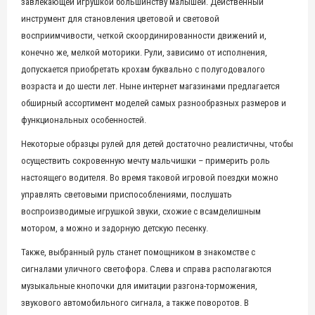
завлекающей игрушкой большинству малышей. Действенный
инструмент для становления цветовой и световой
восприимчивости, четкой скоординированности движений и,
конечно же, мелкой моторики. Рули, зависимо от исполнения,
допускается приобретать крохам буквально с полугодовалого
возраста и до шести лет. Ныне интернет магазинами предлагается
обширный ассортимент моделей самых разнообразных размеров и
функциональных особенностей.
Некоторые образцы рулей для детей достаточно реалистичны, чтобы
осуществить сокровенную мечту мальчишки – примерить роль
настоящего водителя. Во время таковой игровой поездки можно
управлять световыми приспособлениями, послушать
воспроизводимые игрушкой звуки, схожие с всамделишным
мотором, а можно и задорную детскую песенку.
Также, выбранный руль станет помощником в знакомстве с
сигналами уличного светофора. Слева и справа располагаются
музыкальные кнопочки для имитации разгона-торможения,
звукового автомобильного сигнала, а также поворотов. В