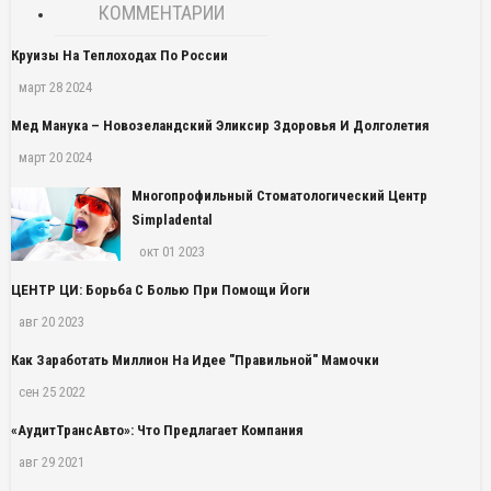
КОММЕНТАРИИ
Круизы На Теплоходах По России
март 28 2024
Мед Манука – Новозеландский Эликсир Здоровья И Долголетия
март 20 2024
Многопрофильный Стоматологический Центр
Simpladental
окт 01 2023
ЦЕНТР ЦИ: Борьба С Болью При Помощи Йоги
авг 20 2023
Как Заработать Миллион На Идее "правильной" Мамочки
сен 25 2022
«АудитТрансАвто»: Что Предлагает Компания
авг 29 2021