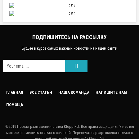
СПОРТ
НАУКА И ТЕХНИКА
ПОДПИШИТЕСЬ НА РАССЫЛКУ
Будьте в курсе самых важных новостей на нашем сайте!
FACEEBOOK
ГЛАВНАЯ
ВСЕ СТАТЬИ
НАША КОМАНДА
НАПИШИТЕ НАМ
ПОМОЩЬ
GOOGLE
TWITTER
©2019 Портал размещения статей Klopp.RU. Все права защищены. У нас вы
можете разместить статью с ссылкой. Перепечатка разрешается только с
LINKEDIN
активной ссылкой на наш сайт Klopp.RU