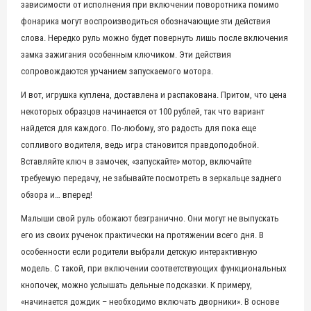
зависимости от исполнения при включении поворотника помимо
фонарика могут воспроизводиться обозначающие эти действия
слова. Нередко руль можно будет повернуть лишь после включения
замка зажигания особенным ключиком. Эти действия
сопровождаются урчанием запускаемого мотора.
И вот, игрушка куплена, доставлена и распакована. Притом, что цена
некоторых образцов начинается от 100 рублей, так что вариант
найдется для каждого. По-любому, это радость для пока еще
сопливого водителя, ведь игра становится правдоподобной.
Вставляйте ключ в замочек, «запускайте» мотор, включайте
требуемую передачу, не забывайте посмотреть в зеркальце заднего
обзора и… вперед!
Малыши свой руль обожают безгранично. Они могут не выпускать
его из своих рученок практически на протяжении всего дня. В
особенности если родители выбрали детскую интерактивную
модель. С такой, при включении соответствующих функциональных
кнопочек, можно услышать дельные подсказки. К примеру,
«начинается дождик – необходимо включать дворники». В основе