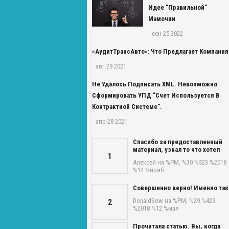
Идее "правильной"
Мамочки
сен 25 2022
«АудитТрансАвто»: Что Предлагает Компания
авг 29 2021
Не Удалось Подписать XML. Невозможно
Сформировать УПД "Счет Используется В
Контрактной Системе".
апр 28 2021
Спасибо за предоставленный
материал, узнал то что хотел
1
Алексей
на %PM, %30 %523 %2018
%14:%нояб
Совершенно верно! Именно так
DonaldSow
на %PM, %29 %429
2
%2018 %12:%мая
Прочитала статью. Вы, когда