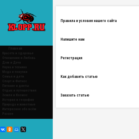
Правила и условия нашего сайта
Напишите нам
Главная
Красота и здоровье
Отношения и Любовь
Регистрация
Дом и Дача
Наука и техника
Мода и покупки
Семья и дети
Как добавить статью
Спорт и Фитнес
Питание и диеты
Отдых и путешествия
Земля и Космос
Заказать статью
История и георафия
Природа и животные
Интересное обо всём
Разное