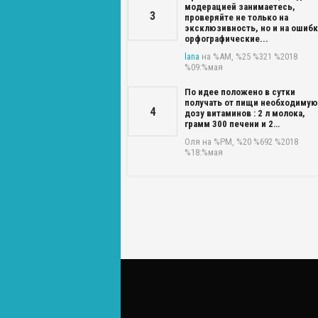
модерацией занимаетесь,
3
проверяйте не только на
эксклюзивность, но и на ошиб
орфографические...
lana
на %AM, %25 %321 %2018
%09:%мая
По идее положено в сутки
получать от пищи необходимую
4
дозу витаминов : 2 л молока,
грамм 300 печени и 2…
Оля
на %PM, %20 %692 %2018
%18:%мая