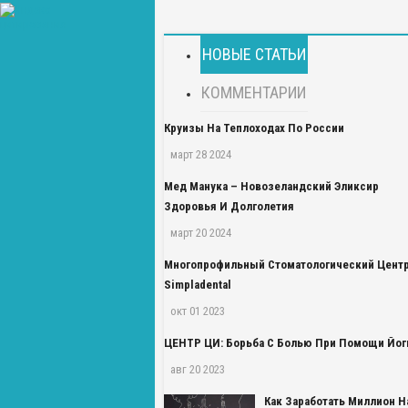
НОВЫЕ СТАТЬИ
КОММЕНТАРИИ
Круизы На Теплоходах По России
март 28 2024
Мед Манука – Новозеландский Эликсир
Здоровья И Долголетия
март 20 2024
Многопрофильный Стоматологический Цент
Simpladental
окт 01 2023
ЦЕНТР ЦИ: Борьба С Болью При Помощи Йог
авг 20 2023
Как Заработать Миллион Н