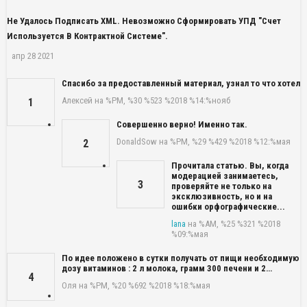
Не Удалось Подписать XML. Невозможно Сформировать УПД "Счет
Используется В Контрактной Системе".
апр 28 2021
Спасибо за предоставленный материал, узнал то что хотел
Алексей
на %PM, %30 %523 %2018 %14:%нояб
1
Совершенно верно! Именно так.
DonaldSow
на %PM, %29 %429 %2018 %12:%мая
2
Прочитала статью. Вы, когда
модерацией занимаетесь,
3
проверяйте не только на
эксклюзивность, но и на
ошибки орфографические...
lana
на %AM, %25 %321 %2018
%09:%мая
По идее положено в сутки получать от пищи необходимую
дозу витаминов : 2 л молока, грамм 300 печени и 2…
4
Оля
на %PM, %20 %692 %2018 %18:%мая