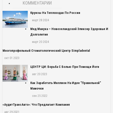
КОММЕНТАРИИ
Круизы На Теплоходах По России
март 28 2024
Мед Манука – Новозеландский Эликсир Здоровья И
Долголетия
март 20 2024
Многопрофильный Стоматологический Центр Simpladental
окт 01 2023
ЦЕНТР ЦИ: Борьба С Болью При Помощи Йоги
авг 20 2023
Как Заработать Миллион На Идее "правильной"
Мамочки
сен 25 2022
«АудитТрансАвто»: Что Предлагает Компания
авг 29 2021