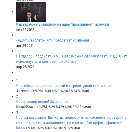
Как заработать миллион на идее "правильной" мамочки
сен 25 2022
«АудитТрансАвто»: что предлагает компания
авг 29 2021
Не удалось подписать XML. Невозможно сформировать УПД "Счет
используется в контрактной системе".
апр 28 2021
1
Спасибо за предоставленный материал, узнал то что хотел
Алексей
на %PM, %30 %523 %2018 %14:%нояб
2
Совершенно верно! Именно так.
DonaldSow
на %PM, %29 %429 %2018 %12:%мая
3
Прочитала статью. Вы, когда модерацией занимаетесь, проверяйте
не только на эксклюзивность, но и на ошибки орфографические...
lana
на %AM, %25 %321 %2018 %09:%мая