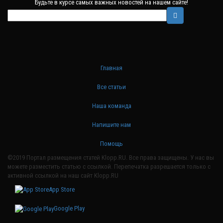
Будьте в курсе самых важных новостей на нашем сайте!
Главная
Все статьи
Наша команда
Напишите нам
Помощь
©2019 Портал размещения статей Klopp.RU. Все права защищены. У нас вы
можете разместить статью с ссылкой. Перепечатка разрешается только с
активной ссылкой на наш сайт Klopp.RU
App Store
Google Play