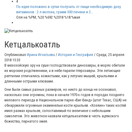
4
По идее положено в сутки получать от пищи необходимую дозу
витаминов : 2 л молока, грамм 300 печени и 2…
Оля
на %PM, %20 %692 %2018 %18:%мая
Кетцалькоатль
Опубликовал
Ирина Игнатьева
/
История и География
/
Среда, 25 апреля
2018 15:33
В мезозойскую эру на суше господствовали динозавры, в морях обитали
их морские родственники, а в небе парили птерозавры. Эти летающие
рептилии отличались кожистыми, как у летучих мышей, крыльями и
длинными острыми клювами.
Они были самых разных размеров, но никто до конца не осознавал,
насколько они огромны, пока в начале 1970-х годов в породах позднего
мелового периода в Национальном парке «Биг-Бенд»
(штат Техас, США) не
обнаружили огромные окаменелые кости крыльев. «Хозяин» таких костей
имел размах крыльев, сопоставимый по величине с небольшим
самолетом. Это животное назвали кетцалькоатлем в честь ацтекского
божества, пернатого змея.