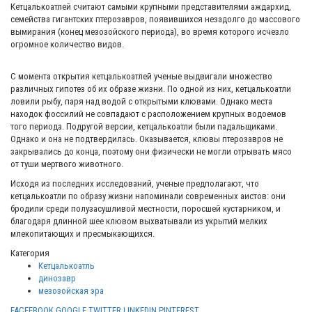
Кетцалькоатлей считают самыми крупными представителями аждархид,
семейства гигантских птерозавров, появившихся незадолго до массового
вымирания (конец мезозойского периода), во время которого исчезло
огромное количество видов.
С момента открытия кетцалькоатлей ученые выдвигали множество
различных гипотез об их образе жизни. По одной из них, кетцалькоатли
ловили рыбу, паря над водой с открытыми клювами. Однако места
находок фоссилий не совпадают с расположением крупных водоемов
того периода. Подругой версии, кетцалькоатли были падальщиками.
Однако и она не подтвердилась. Оказывается, клювы птерозавров не
закрывались до конца, поэтому они физически не могли отрывать мясо
от туши мертвого животного.
Исходя из последних исследований, ученые предполагают, что
кетцалькоатли по образу жизни напоминали современных аистов: они
бродили среди полузасушливой местности, поросшей кустарником, и
благодаря длинной шее клювом выхватывали из укрытий мелких
млекопитающих и пресмыкающихся.
Категория
Кетцалькоатль
динозавр
мезозойская эра
FACEEBOOK
GOOGLE
TWITTER
LINKEDIN
PINTEREST