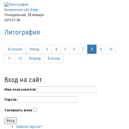
Интересное обо Всём
-
Понедельник, 28 января
2019 21:58
Литография
В начало
Назад
3
4
5
6
7
8
9
10
11
12
Вперёд
В конец
Вход на сайт
Имя пользователя
Пароль
Запомнить меня
Забыли пароль?