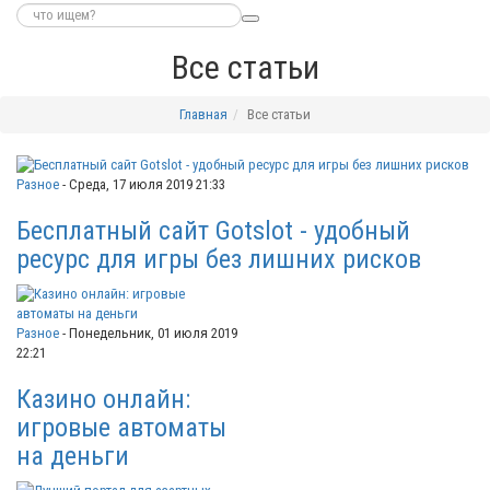
Все статьи
Главная
Все статьи
Разное
-
Среда, 17 июля 2019 21:33
Бесплатный сайт Gotslot - удобный
ресурс для игры без лишних рисков
Разное
-
Понедельник, 01 июля 2019
22:21
Казино онлайн:
игровые автоматы
на деньги