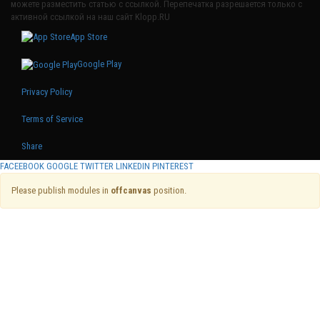
можете разместить статью с ссылкой. Перепечатка разрешается только с
активной ссылкой на наш сайт Klopp.RU
App Store
Google Play
Privacy Policy
Terms of Service
Share
FACEEBOOK
GOOGLE
TWITTER
LINKEDIN
PINTEREST
Please publish modules in
offcanvas
position.