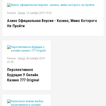
Разное
-
Среда, 13 ноября 2019 19:07
Азино Официальная Версия - Казино, Мимо Которого
Не Пройти
Разное
-
Среда, 06 ноября 2019
23:30
Перспективное
Будущие У Онлайн
Казино 777 Original