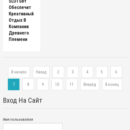
SLOTSBY
Обеспечит
Креативный
Отдых В
Компании
Древнего
Племени
В начало
Назад
2
3
4
5
6
7
8
9
10
11
Вперёд
В конец
Вход На Сайт
Имя пользователя