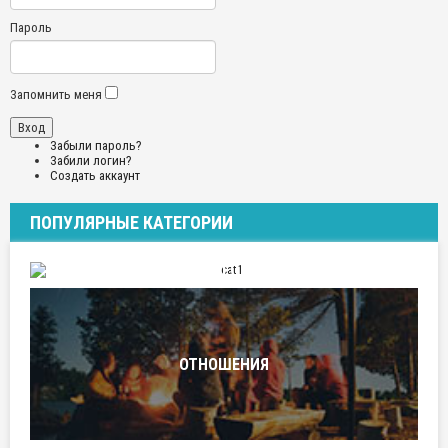
Пароль
Запомнить меня
Забыли пароль?
Забили логин?
Создать аккаунт
ПОПУЛЯРНЫЕ КАТЕГОРИИ
ПУТЕШЕСТВИЯ
ОТНОШЕНИЯ