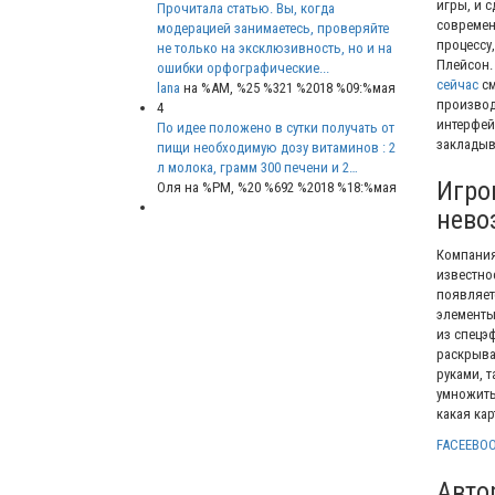
игры, и 
Прочитала статью. Вы, когда
современ
модерацией занимаетесь, проверяйте
процессу
не только на эксклюзивность, но и на
Плейсон. 
ошибки орфографические...
сейчас
см
lana
на %AM, %25 %321 %2018 %09:%мая
производ
4
интерфей
По идее положено в сутки получать от
закладыв
пищи необходимую дозу витаминов : 2
л молока, грамм 300 печени и 2…
Игро
Оля
на %PM, %20 %692 %2018 %18:%мая
нево
Компания
известнос
появляет
элементы
из спецэ
раскрыва
руками, 
умножить 
какая ка
FACEEBO
Авто