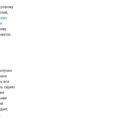
о
гровому
плей,
рямо
от
тому
оматах
получил
ране
х все
ть серию
кже
тыми
ий
дает,
.