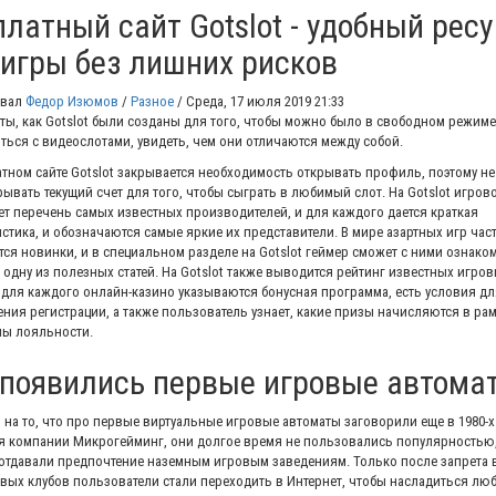
латный сайт Gotslot - удобный рес
 игры без лишних рисков
овал
Федор Изюмов
/
Разное
/
Среда, 17 июля 2019 21:33
йты, как Gotslot были созданы для того, чтобы можно было в свободном режиме
ться с видеослотами, увидеть, чем они отличаются между собой.
атном сайте Gotslot закрывается необходимость открывать профиль, поэтому н
рывать текущий счет для того, чтобы сыграть в любимый слот. На Gotslot игров
ет перечень самых известных производителей, и для каждого дается краткая
стика, и обозначаются самые яркие их представители. В мире азартных игр час
ся новинки, и в специальном разделе на Gotslot геймер сможет с ними ознако
 одну из полезных статей. На Gotslot также выводится рейтинг известных игро
и для каждого онлайн-казино указываются бонусная программа, есть условия дл
ния регистрации, а также пользователь узнает, какие призы начисляются в ра
ы лояльности.
 появились первые игровые автома
 на то, что про первые виртуальные игровые автоматы заговорили еще в 1980-х
я компании Микрогейминг, они долгое время не пользовались популярностью,
отдавали предпочтение наземным игровым заведениям. Только после запрета в
овых клубов пользователи стали переходить в Интернет, чтобы насладиться лю