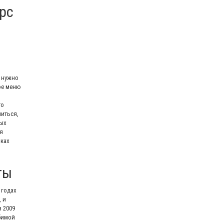
урс
е нужно
ое меню
то
миться,
вых
я
мках
ты
 годах
 и
 2009
бимой