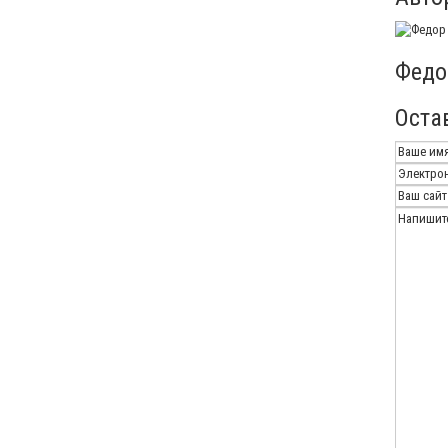
Федо
Оста