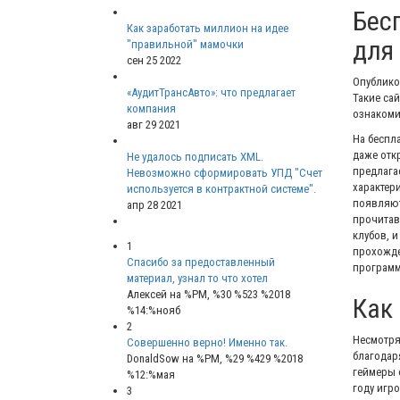
Бесп
Как заработать миллион на идее
для
"правильной" мамочки
сен 25 2022
Опублик
«АудитТрансАвто»: что предлагает
Такие са
компания
ознакоми
авг 29 2021
На беспл
даже отк
Не удалось подписать XML.
предлага
Невозможно сформировать УПД "Счет
характери
используется в контрактной системе".
появляют
апр 28 2021
прочитав
клубов, 
1
прохожде
Спасибо за предоставленный
программ
материал, узнал то что хотел
Алексей
на %PM, %30 %523 %2018
Как
%14:%нояб
2
Несмотря
Совершенно верно! Именно так.
благодар
DonaldSow
на %PM, %29 %429 %2018
геймеры 
%12:%мая
году игр
3