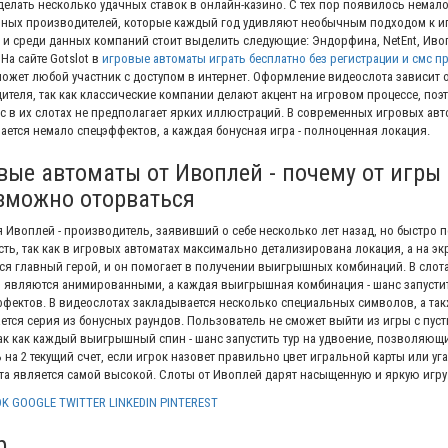
сделать несколько удачных ставок в онлайн-казино. С тех пор появилось немал
ных производителей, которые каждый год удивляют необычным подходом к и
, и среди данных компаний стоит выделить следующие: Эндорфина, NetEnt, Иво
На сайте Gotslot в
игровые автоматы играть бесплатно без регистрации и смс п
ожет любой участник с доступом в интернет. Оформление видеослота зависит 
ителя, так как классические компании делают акцент на игровом процессе, поэ
с в их слотах не предполагает ярких иллюстраций. В современных игровых авт
ается немало спецэффектов, а каждая бонусная игра - полноценная локация.
вые автоматы от Ивоплей - почему от игры
зможно оторваться
 Ивоплей - производитель, заявивший о себе несколько лет назад, но быстро 
ть, так как в игровых автоматах максимально детализирована локация, а на эк
ся главный герой, и он помогает в получении выигрышных комбинаций. В слота
 являются анимированными, а каждая выигрышная комбинация - шанс запусти
ффектов. В видеослотах закладывается несколько специальных символов, а та
ется серия из бонусных раундов. Пользователь не сможет выйти из игры с пус
так как каждый выигрышный спин - шанс запустить тур на удвоение, позволяющ
на 2 текущий счет, если игрок назовет правильно цвет игральной карты или уга
рта является самой высокой. Слоты от Ивоплей дарят насыщенную и яркую игру
OK
GOOGLE
TWITTER
LINKEDIN
PINTEREST
р