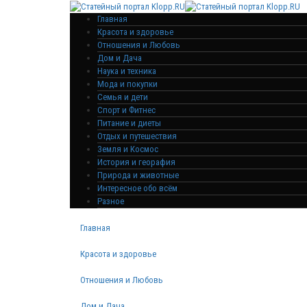
Главная
Красота и здоровье
Отношения и Любовь
Дом и Дача
Наука и техника
Мода и покупки
Семья и дети
Спорт и Фитнес
Питание и диеты
Отдых и путешествия
Земля и Космос
История и георафия
Природа и животные
Интересное обо всём
Разное
Главная
Красота и здоровье
Отношения и Любовь
Дом и Дача