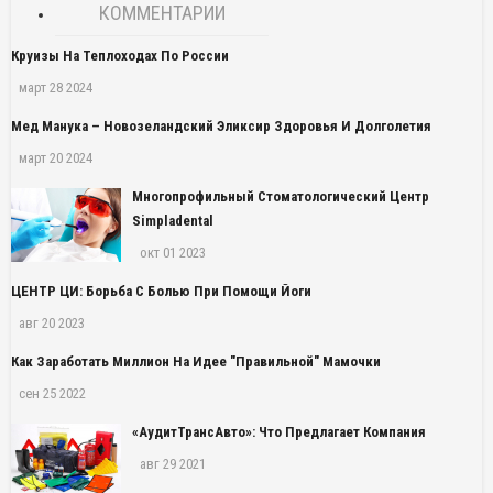
КОММЕНТАРИИ
Круизы На Теплоходах По России
март 28 2024
Мед Манука – Новозеландский Эликсир Здоровья И Долголетия
март 20 2024
Многопрофильный Стоматологический Центр
Simpladental
окт 01 2023
ЦЕНТР ЦИ: Борьба С Болью При Помощи Йоги
авг 20 2023
Как Заработать Миллион На Идее "правильной" Мамочки
сен 25 2022
«АудитТрансАвто»: Что Предлагает Компания
авг 29 2021