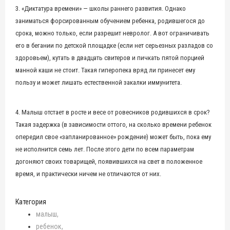
3. «Диктатура времени» — школы раннего развития. Однако
заниматься форсированным обучением ребенка, родившегося до
срока, можно только, если разрешит невролог. А вот ограничивать
его в бегании по детской площадке (если нет серьезных разладов со
здоровьем), кутать в двадцать свитеров и пичкать пятой порцией
манной каши не стоит. Такая гиперопека вряд ли принесет ему
пользу и может лишать естественной закалки иммунитета.
4. Малыш отстает в росте и весе от ровесников родившихся в срок?
Такая задержка (в зависимости оттого, на сколько времени ребенок
опередил свое «запланированное» рождение) может быть, пока ему
не исполнится семь лет. После этого дети по всем параметрам
догоняют своих товарищей, появившихся на свет в положенное
время, и практически ничем не отличаются от них.
Категория
малыш
ребенок