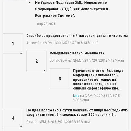
Не Удалось Подписать XML. Невозможно
Сформировать УПД "Счет Используется В
Контрактной Системе".
апр 28 2021
Спасибо за предоставленный материал, узнал то что хотел
Алексей
на %PM, %30 %523 %2018 %14:%нояб
1
Совершенно верно! Именно так.
DonaldSow
на %PM, %29 %429 %2018 %12:%мая
2
Прочитала статью. Вы, когда
модерацией занимаетесь,
3
проверяйте не только на
эксклюзивность, но и на
ошибки орфографические...
lana
на %AM, %25 %321 %2018
%09:%мая
По идее положено в сутки получать от пищи необходимую
дозу витаминов : 2 л молока, грамм 300 печени и 2…
4
Оля
на %PM, %20 %692 %2018 %18:%мая