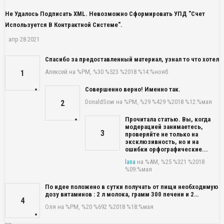
Не Удалось Подписать XML. Невозможно Сформировать УПД "Счет
Используется В Контрактной Системе".
апр 28 2021
Спасибо за предоставленный материал, узнал то что хотел
Алексей
на %PM, %30 %523 %2018 %14:%нояб
1
Совершенно верно! Именно так.
DonaldSow
на %PM, %29 %429 %2018 %12:%мая
2
Прочитала статью. Вы, когда
модерацией занимаетесь,
3
проверяйте не только на
эксклюзивность, но и на
ошибки орфографические...
lana
на %AM, %25 %321 %2018
%09:%мая
По идее положено в сутки получать от пищи необходимую
дозу витаминов : 2 л молока, грамм 300 печени и 2…
4
Оля
на %PM, %20 %692 %2018 %18:%мая