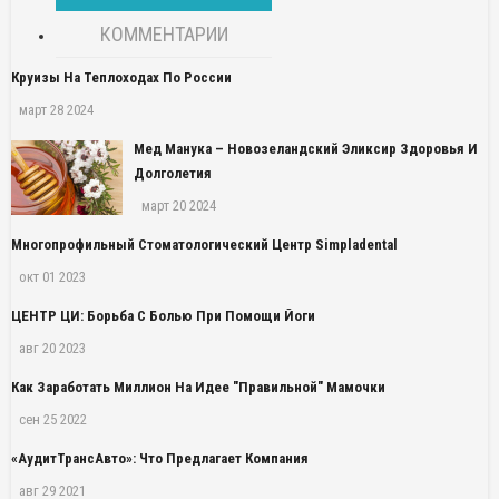
КОММЕНТАРИИ
Круизы На Теплоходах По России
март 28 2024
Мед Манука – Новозеландский Эликсир Здоровья И
Долголетия
март 20 2024
Многопрофильный Стоматологический Центр Simpladental
окт 01 2023
ЦЕНТР ЦИ: Борьба С Болью При Помощи Йоги
авг 20 2023
Как Заработать Миллион На Идее "правильной" Мамочки
сен 25 2022
«АудитТрансАвто»: Что Предлагает Компания
авг 29 2021