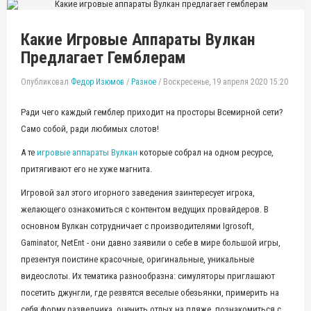
Какие Игровые Аппараты Вулкан
Предлагает Гемблерам
Опубликовал
Федор Изюмов
/
Разное
/
Воскресенье, 19 апреля 2020 15:20
Ради чего каждый гемблер приходит на просторы Всемирной сети?
Само собой, ради любимых слотов!
А те
игровые аппараты Вулкан
которые собрал на одном ресурсе,
притягивают его не хуже магнита.
Игровой зал этого игорного заведения заинтересует игрока,
желающего ознакомиться с контентом ведущих провайдеров. В
основном Вулкан сотрудничает с производителями Igrosoft,
Gaminator, NetEnt - они давно заявили о себе в мире большой игры,
презентуя поистине красочные, оригинальные, уникальные
видеослоты. Их тематика разнообразна: симуляторы приглашают
посетить джунгли, где резвятся веселые обезьянки, примерить на
себя форму разведчика, оценить отдых на пляже, познакомиться с