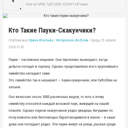
4
Оля
на %PM, %20 %692 %2018 %18:%мая
Кто Такие Пауки-Скакунчики?
Опубликовал
Ирина Игнатьева
/
Интересное обо Всём
/
Среда, 25 апреля
2018 15:42
Пауки – пассивные хищники. Они терпеливо выжидают, когда
добыча попадет в паутину. Однако представители этого крупнейшего
семейства нападают сами.
Это семейство так и называют — пауки-скакунчики, или Salticldae на
латыни.
Оно включает около 5000 различных видов, то есть к этому
семейству относится каждый восьмой паук, живущий на нашей
планете.
Однако пауков-скакунчиков редко увидишь бегущими по
полу комнаты или беспомощно барахтающимися в ванне — в наши
дома они попадают редко. Эти пауки живут на улице, рыская среди