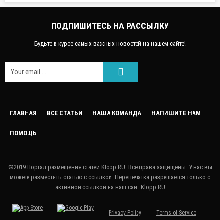
ПОДПИШИТЕСЬ НА РАССЫЛКУ
Будьте в курсе самых важных новостей на нашем сайте!
FACEEBOOK
ГЛАВНАЯ
ВСЕ СТАТЬИ
НАША КОМАНДА
НАПИШИТЕ НАМ
ПОМОЩЬ
GOOGLE
TWITTER
©2019 Портал размещения статей Klopp.RU. Все права защищены. У нас вы
можете разместить статью с ссылкой. Перепечатка разрешается только с
LINKEDIN
активной ссылкой на наш сайт Klopp.RU
PINTEREST
Privacy Policy
Terms of Service