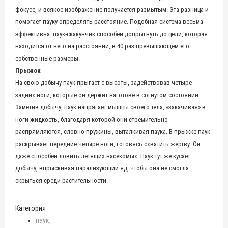
фокусе, и всякое изображение получается размытым. Эта разница и
помогает пауку определять расстояние. Подобная система весьма
эффективна: паук-скакунчик способен допрыгнуть до цели, которая
находится от него на расстоянии, в 40 раз превышающем его
собственные размеры.
Прыжок
На свою добычу паук прыгает с высоты, задействовав четыре
задних ноги, которые он держит наготове в согнутом состоянии.
Заметив добычу, паук напрягает мышцы своего тела, «закачивая» в
ноги жидкость, благодаря которой они стремительно
распрямляются, словно пружины, выталкивая паука. В прыжке паук
раскрывает передние четыре ноги, готовясь схватить жертву. Он
даже способен ловить летящих насекомых. Паук тут же кусает
добычу, впрыскивая парализующий яд, чтобы она не смогла
скрыться среди растительности.
Категория
паук