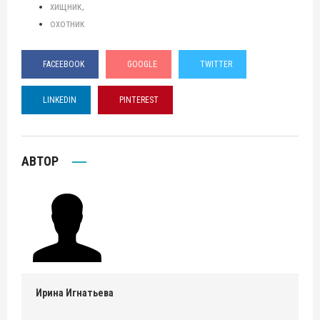
хищник
охотник
FACEEBOOK
GOOGLE
TWITTER
LINKEDIN
PINTEREST
АВТОР
Ирина Игнатьева