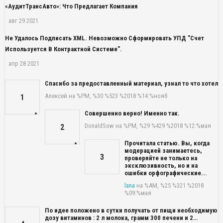
«АудитТрансАвто»: Что Предлагает Компания
авг 29 2021
Не Удалось Подписать XML. Невозможно Сформировать УПД "Счет
Используется В Контрактной Системе".
апр 28 2021
Спасибо за предоставленный материал, узнал то что хотел
Алексей
на %PM, %30 %523 %2018 %14:%нояб
1
Совершенно верно! Именно так.
DonaldSow
на %PM, %29 %429 %2018 %12:%мая
2
Прочитала статью. Вы, когда
модерацией занимаетесь,
3
проверяйте не только на
эксклюзивность, но и на
ошибки орфографические...
lana
на %AM, %25 %321 %2018
%09:%мая
По идее положено в сутки получать от пищи необходимую
дозу витаминов : 2 л молока, грамм 300 печени и 2…