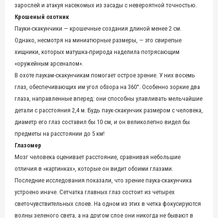
зарослей и атакуя насекомых из засады с невероятной точностью.
Крошеный охотник
Пауки-скакунчики — крошечные создания длиной менее 2 см.
Однако, несмотря на миниатюрные размеры, — это свирепые
хищники, которых матушка-природа наделила потрясающим
«оружейным арсеналом».
В охоте паукам-скакунчикам помогает острое зрение. У них восемь
глаз, обеспечивающих им угол обзора на 360°. Особенно зоркие два
глаза, направленные вперед: они способны улавливать мельчайшие
детали с расстояния 2,4 м. Будь паук-скакунчик размером с человека,
диаметр его глаз составил бы 10 см, и он великолепно видел бы
предметы на расстоянии до 5 км!
Глазомер
Мозг человека оценивает расстояние, сравнивая небольшие
отличия в «картинках», которые он видит обоими глазами.
Последние исследования показали, что зрение паука-скакунчика
устроено иначе. Сетчатка главных глаз состоит из четырех
светочувствительных слоев. На одном из этих в четка фокусируются
волны зеленого света, а на другом слое они никогда не бывают в