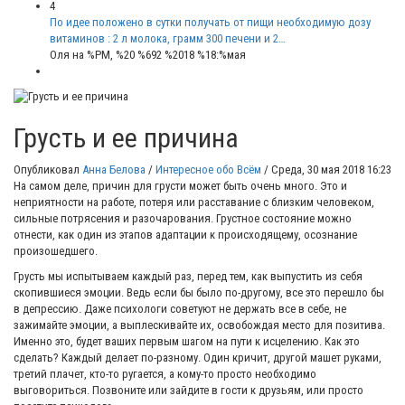
4
По идее положено в сутки получать от пищи необходимую дозу
витаминов : 2 л молока, грамм 300 печени и 2…
Оля
на %PM, %20 %692 %2018 %18:%мая
Грусть и ее причина
Опубликовал
Анна Белова
/
Интересное обо Всём
/
Среда, 30 мая 2018 16:23
На самом деле, причин для грусти может быть очень много. Это и
неприятности на работе, потеря или расставание с близким человеком,
сильные потрясения и разочарования. Грустное состояние можно
отнести, как один из этапов адаптации к происходящему, осознание
произошедшего.
Грусть мы испытываем каждый раз, перед тем, как выпустить из себя
скопившиеся эмоции. Ведь если бы было по-другому, все это перешло бы
в депрессию. Даже психологи советуют не держать все в себе, не
зажимайте эмоции, а выплескивайте их, освобождая место для позитива.
Именно это, будет ваших первым шагом на пути к исцелению. Как это
сделать? Каждый делает по-разному. Один кричит, другой машет руками,
третий плачет, кто-то ругается, а кому-то просто необходимо
выговориться. Позвоните или зайдите в гости к друзьям, или просто