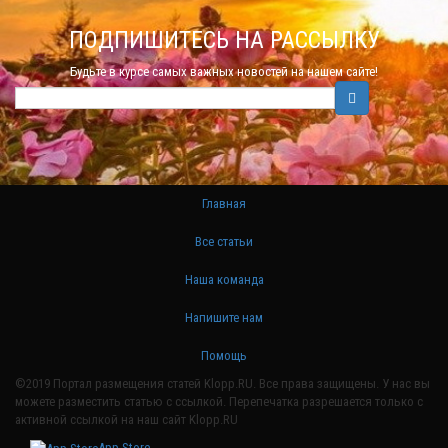
ПОДПИШИТЕСЬ НА РАССЫЛКУ
Будьте в курсе самых важных новостей на нашем сайте!
Главная
Все статьи
Наша команда
Напишите нам
Помощь
©2019 Портал размещения статей Klopp.RU. Все права защищены. У нас вы
можете разместить статью с ссылкой. Перепечатка разрешается только с
активной ссылкой на наш сайт Klopp.RU
App Store