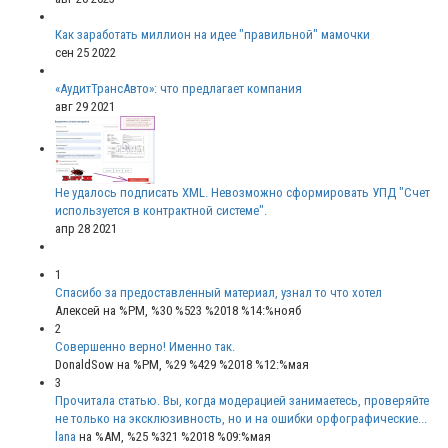
Как заработать миллион на идее "правильной" мамочки
сен 25 2022
«АудитТрансАвто»: что предлагает компания
авг 29 2021
Не удалось подписать XML. Невозможно сформировать УПД "Счет
используется в контрактной системе".
апр 28 2021
1
Спасибо за предоставленный материал, узнал то что хотел
Алексей
на %PM, %30 %523 %2018 %14:%нояб
2
Совершенно верно! Именно так.
DonaldSow
на %PM, %29 %429 %2018 %12:%мая
3
Прочитала статью. Вы, когда модерацией занимаетесь, проверяйте
не только на эксклюзивность, но и на ошибки орфографические...
lana
на %AM, %25 %321 %2018 %09:%мая