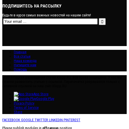
ПОДПИШИТЕСЬ НА РАССЫЛКУ
Будьте в курсе самых важных новостей на нашем сайте!
Главная
Все статьи
Наша команда
Напишите нам
Помощь
©2019 Портал размещения статей Klopp.RU. Все права защищены. У нас вы
можете разместить статью с ссылкой. Перепечатка разрешается только с
активной ссылкой на наш сайт Klopp.RU
App Store
Google Play
Privacy Policy
Terms of Service
Share
FACEEBOOK
GOOGLE
TWITTER
LINKEDIN
PINTEREST
Please publish modules in
offcanvas
position.