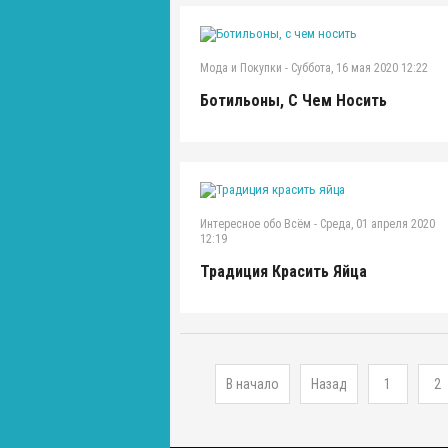
Мода и Покупки
-
Суббота, 16 мая 2020 12:22
Ботильоны, С Чем Носить
Интересное обо Всём
-
Среда, 01 апреля 2020
12:19
Традиция Красить Яйца
В начало
Назад
1
2