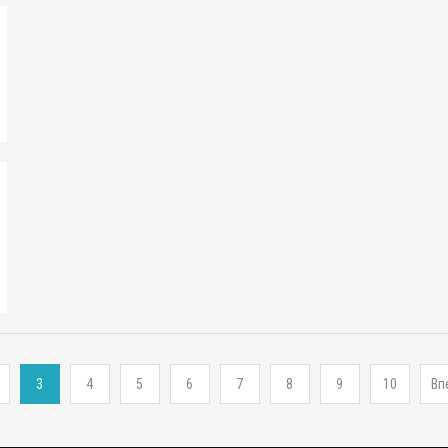
3
4
5
6
7
8
9
10
Вп