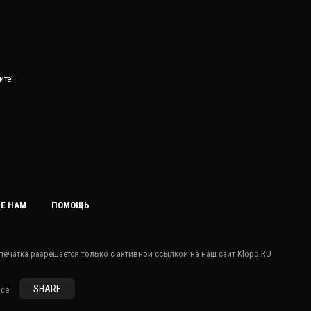
йте!
FACEEBOOK
GOOGLE
TWITTER
Е НАМ
ПОМОЩЬ
LINKEDIN
PINTEREST
печатка разрешается только с активной ссылкой на наш сайт Klopp.RU
SHARE
ice