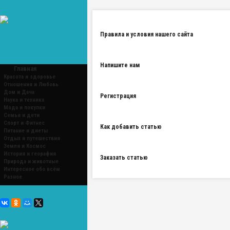
Правила и условия нашего сайта
Напишите нам
Главная
Красота и здоровье
Отношения и Любовь
Дом и Дача
Регистрация
Наука и техника
Мода и покупки
Семья и дети
Спорт и Фитнес
Как добавить статью
Питание и диеты
Отдых и путешествия
Земля и Космос
История и георафия
Заказать статью
Природа и животные
Интересное обо всём
Разное