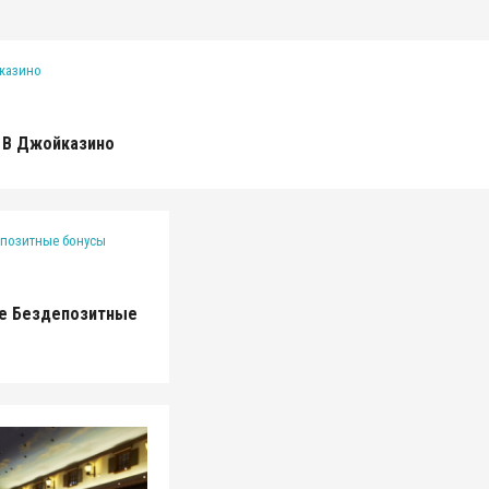
ы В Джойказино
ые Бездепозитные