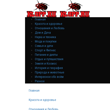
Главная
Красота и здоровье
Отношения и Любовь
Дом и Дача
Наука и техника
Мода и покупки
Семья и дети
Спорт и Фитнес
Питание и диеты
Отдых и путешествия
Земля и Космос
История и георафия
Природа и животные
Интересное обо всём
Разное
Главная
Красота и здоровье
Отношения и Любовь