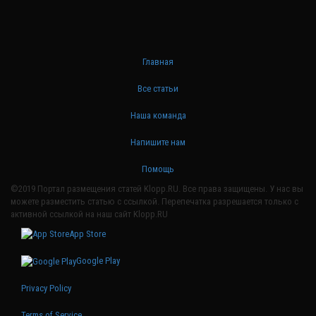
Главная
Все статьи
Наша команда
Напишите нам
Помощь
©2019 Портал размещения статей Klopp.RU. Все права защищены. У нас вы
можете разместить статью с ссылкой. Перепечатка разрешается только с
активной ссылкой на наш сайт Klopp.RU
App Store
Google Play
Privacy Policy
Terms of Service