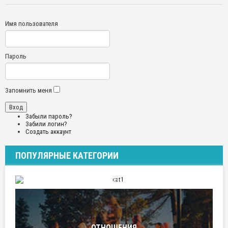
Имя пользователя
Пароль
Запомнить меня
Забыли пароль?
Забили логин?
Создать аккаунт
ПОПУЛЯРНЫЕ КАТЕГОРИИ
ПУТЕШЕСТВИЯ
ОТНОШЕНИЯ