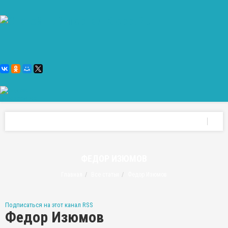
ФЕДОР ИЗЮМОВ
Главная
Все статьи
Федор Изюмов
Подписаться на этот канал RSS
Федор Изюмов