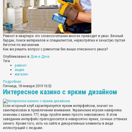
Ремонт в квартире- это словосочетание многих приводит в ужас. Вечный
бардак, поиск материалов и специалистов, нервотрёпка и зачастую пустая
беготня по магазинам.
Как же решить вопрос с ремонтом без выше описанного ужаса?
Опубликовано в
Дом и Дача
Теги
ремонт
акции
магазин
Подробнее ...
Пятница, 18 января 2019 10:52
Интересное казино с ярким дизайном
Если игорный клуб характеризуется ярким интерфейсом, значит он
заинтересован в привлечении внимания. Украинские игроки наверняка
знакомы с казино 777, ведь пройти мимо просто невозможно. В этом
заведении интерфейс преподносится в невероятно ярких, сочных оттенках
синего. Кроме того, есть на сайте и декоративные элементы в виде
иллюстраций с людьми.